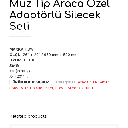
Muz Tip Araca Özel
Adaptörlü Silecek
Seti
MARKA
: RBW
ÖLÇÜ:
26″ + 20″ / 650 mm + 500 mm
UYUMLULUK:
BMW
X3 (2010→)
X4 (2014→)
ÜRÜN KODU:
90807
Categories:
Araca Özel Setler
,
BMW
,
Muz Tip Silecekler
,
RBW - Silecek Grubu
Related products