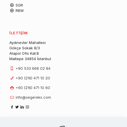
SGR
RBW
İLETİŞİM
Aydınevler Mahallesi
Gökçe Sokak 8/3
Atapol Ofis Kat:8
Maltepe 34854 İstanbul
+90 533 668 02 84
+90 (216) 471 10 20
+90 (216) 471 10 60
info@segereks.com